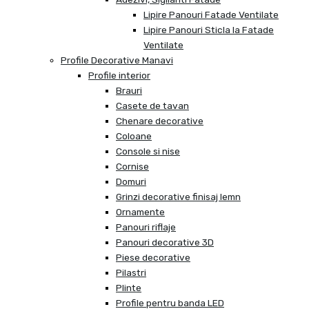
Lipire Panouri Fatade Ventilate
Lipire Panouri Sticla la Fatade
Ventilate
Profile Decorative Manavi
Profile interior
Brauri
Casete de tavan
Chenare decorative
Coloane
Console si nise
Cornise
Domuri
Grinzi decorative finisaj lemn
Ornamente
Panouri riflaje
Panouri decorative 3D
Piese decorative
Pilastri
Plinte
Profile pentru banda LED