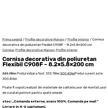
Prima pagină
/
Profile decorative Manavi
/
Profile interior
/ Cornisa
decorativa din poliuretan Flexibil C908F – 8.2×5.8×200 cm
Cornise
,
Profile decorative Manavi
,
Profile interior
Cornisa decorativa din poliuretan
Flexibil C908F – 8.2×5.8×200 cm
333.78
lei
Prețul inițial a fost: 333.78lei.
300.40
lei
Prețul curent este:
300.40lei.
Poate fi vopsit,realizat din materiale de calitate,usor de montat,usor
de curatat,potrivit pentru spatii umede.
stoc: „Comanda externa, avans 100%. Comanda pe mail ”
Livrare in 4-6 saptamani.