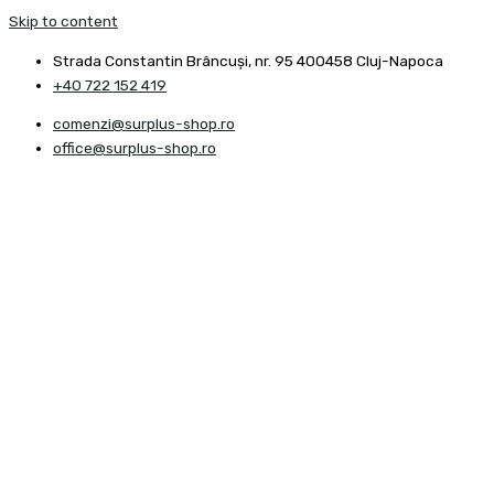
Skip to content
Strada Constantin Brâncuşi, nr. 95 400458 Cluj-Napoca
+40 722 152 419
comenzi@surplus-shop.ro
office@surplus-shop.ro