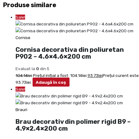
Produse similare
Sale!
Cornise
Cornisa decorativa din poliuretan
P902 – 4.6×4.6×200 cm
Evaluat la
0
din 5
104.14
lei
Prețul inițial a fost: 104.14lei.
93.73
lei
Prețul curent este
93.73lei.
Adaugă în coș
Sale!
Brauri
Brau decorativ din polimer rigid B9 –
4.9×2.4×200 cm