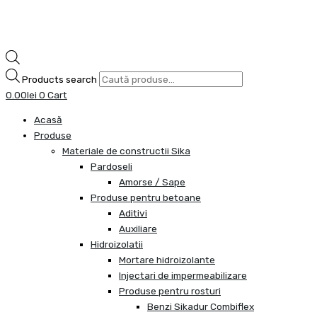
Products search
0.00
lei
0
Cart
Acasă
Produse
Materiale de constructii Sika
Pardoseli
Amorse / Sape
Produse pentru betoane
Aditivi
Auxiliare
Hidroizolatii
Mortare hidroizolante
Injectari de impermeabilizare
Produse pentru rosturi
Benzi Sikadur Combiflex