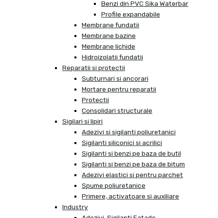
Benzi din PVC Sika Waterbar
Profile expandabile
Membrane fundatii
Membrane bazine
Membrane lichide
Hidroizolatii fundatii
Reparatii si protectii
Subturnari si ancorari
Mortare pentru reparatii
Protectii
Consolidari structurale
Sigilari si lipiri
Adezivi si sigilanti poliuretanici
Sigilanti siliconici si acrilici
Sigilanti si benzi pe baza de butil
Sigilanti si benzi pe baza de bitum
Adezivi elastici si pentru parchet
Spume poliuretanice
Primere, activatoare si auxiliare
Industry
Adezivi, Sigilanti Fatade