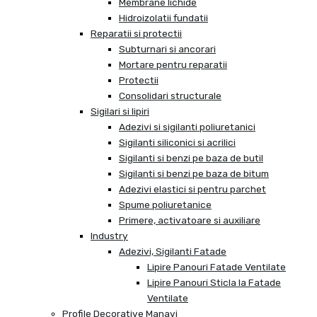
Membrane lichide
Hidroizolatii fundatii
Reparatii si protectii
Subturnari si ancorari
Mortare pentru reparatii
Protectii
Consolidari structurale
Sigilari si lipiri
Adezivi si sigilanti poliuretanici
Sigilanti siliconici si acrilici
Sigilanti si benzi pe baza de butil
Sigilanti si benzi pe baza de bitum
Adezivi elastici si pentru parchet
Spume poliuretanice
Primere, activatoare si auxiliare
Industry
Adezivi, Sigilanti Fatade
Lipire Panouri Fatade Ventilate
Lipire Panouri Sticla la Fatade
Ventilate
Profile Decorative Manavi