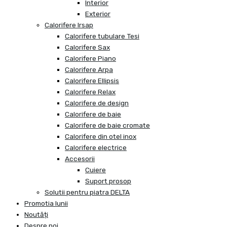
Interior
Exterior
Calorifere Irsap
Calorifere tubulare Tesi
Calorifere Sax
Calorifere Piano
Calorifere Arpa
Calorifere Ellipsis
Calorifere Relax
Calorifere de design
Calorifere de baie
Calorifere de baie cromate
Calorifere din otel inox
Calorifere electrice
Accesorii
Cuiere
Suport prosop
Solutii pentru piatra DELTA
Promotia lunii
Noutăți
Despre noi