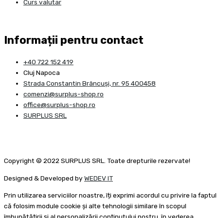
Curs valutar
Informații pentru contact
+40 722 152 419
Cluj Napoca
Strada Constantin Brâncuşi, nr. 95 400458
comenzi@surplus-shop.ro
office@surplus-shop.ro
SURPLUS SRL
Copyright © 2022 SURPLUS SRL. Toate drepturile rezervate!
Designed & Developed by
WEDEV IT
Prin utilizarea serviciilor noastre, îți exprimi acordul cu privire la faptul
că folosim module cookie și alte tehnologii similare în scopul
îmbunătățirii și al personalizării conținutului nostru, în vederea