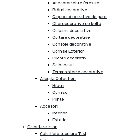
Ancadramente ferestre
Brâuri decorative
Capace decorative de gard
Chei decorative de bolta
Coloane decorative
Coltare decorative
Console decorative
Cornise Exterior
Pilastri decorativi
Solbancuri
Termosisteme decorative
Allegria Collection
Brauri
Cornise
Plinte
Accesorii
Interior
Exterior
Calorifere Irsap
Calorifere tubulare Tesi