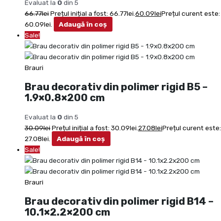
Evaluat la
0
din 5
66.77
lei
Prețul inițial a fost: 66.77lei.
60.09
lei
Prețul curent este:
60.09lei.
Adaugă în coș
Sale!
Brauri
Brau decorativ din polimer rigid B5 –
1.9×0.8×200 cm
Evaluat la
0
din 5
30.09
lei
Prețul inițial a fost: 30.09lei.
27.08
lei
Prețul curent este:
27.08lei.
Adaugă în coș
Sale!
Brauri
Brau decorativ din polimer rigid B14 –
10.1×2.2×200 cm