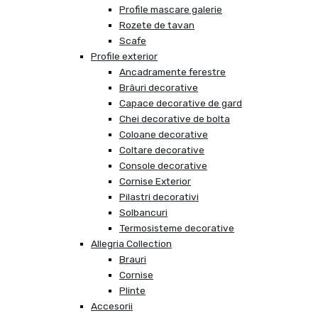
Profile mascare galerie
Rozete de tavan
Scafe
Profile exterior
Ancadramente ferestre
Brâuri decorative
Capace decorative de gard
Chei decorative de bolta
Coloane decorative
Coltare decorative
Console decorative
Cornise Exterior
Pilastri decorativi
Solbancuri
Termosisteme decorative
Allegria Collection
Brauri
Cornise
Plinte
Accesorii