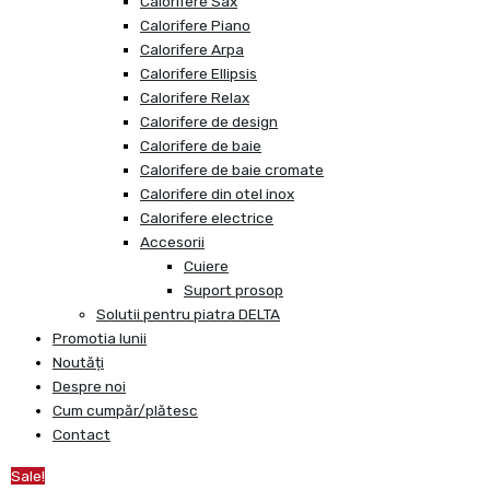
Calorifere Sax
Calorifere Piano
Calorifere Arpa
Calorifere Ellipsis
Calorifere Relax
Calorifere de design
Calorifere de baie
Calorifere de baie cromate
Calorifere din otel inox
Calorifere electrice
Accesorii
Cuiere
Suport prosop
Solutii pentru piatra DELTA
Promotia lunii
Noutăți
Despre noi
Cum cumpăr/plătesc
Contact
Sale!