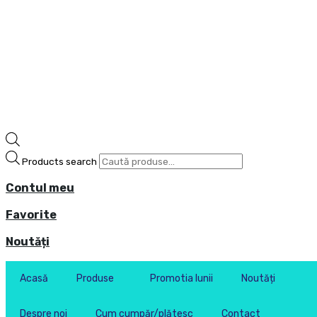
Products search
Contul meu
Favorite
Noutăți
Acasă
Produse
Promotia lunii
Noutăți
Despre noi
Cum cumpăr/plătesc
Contact