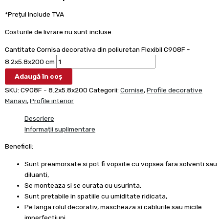
*Prețul include TVA
Costurile de livrare nu sunt incluse.
Cantitate Cornisa decorativa din poliuretan Flexibil C908F -
8.2x5.8x200 cm
Adaugă în coș
SKU:
C908F - 8.2x5.8x200
Categorii:
Cornise
,
Profile decorative
Manavi
,
Profile interior
Descriere
Informații suplimentare
Beneficii:
Sunt preamorsate si pot fi vopsite cu vopsea fara solventi sau
diluanti,
Se monteaza si se curata cu usurinta,
Sunt pretabile in spatiile cu umiditate ridicata,
Pe langa rolul decorativ, mascheaza si cablurile sau micile
imperfectiuni,