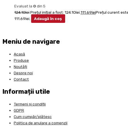
Evaluat la
0
din 5
124.10
lei
Prețul inițial a fost: 124.10lei.
111.69
lei
Prețul curent este
111.69lei.
Adaugă în coș
Meniu de navigare
Acasă
Produse
Noutăți
Despre noi
Contact
Informații utile
Termeni și condiții
GDPR
Cum cumpăr/plătesc
Politica de anulare a comenzii