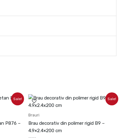
Prețul
Prețul
Sale!
Sale!
inițial
curent
a
este:
fost:
60.09lei.
Brauri
66.77lei.
tan P876 –
Brau decorativ din polimer rigid B9 –
4.9×2.4×200 cm