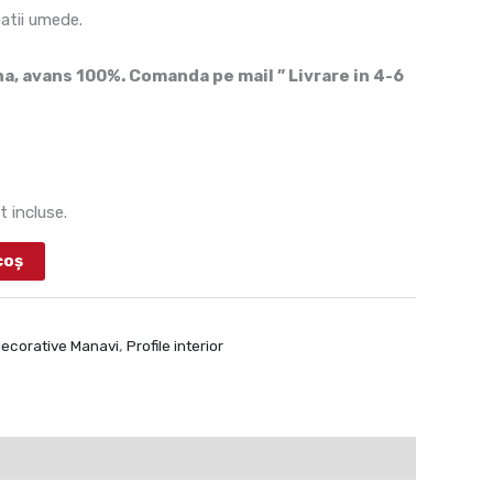
patii umede.
, avans 100%. Comanda pe mail ” Livrare in 4-6
t incluse.
coș
 decorative Manavi
,
Profile interior