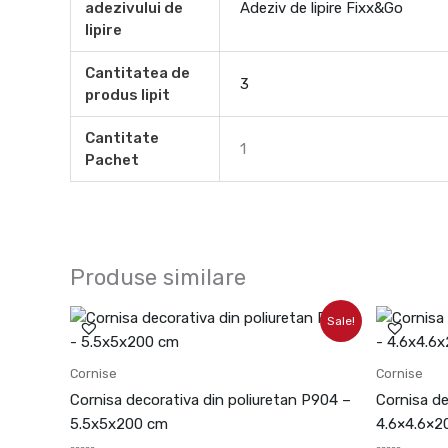
adezivului de
Adeziv de lipire Fixx&Go
lipire
Cantitatea de
3
produs lipit
Cantitate
1
Pachet
Produse similare
Prețul
Prețul
Pr
Sale!
inițial
curent
ini
a
este:
a
fost:
109.73lei.
fo
Cornise
Cornise
121.92lei.
10
Cornisa decorativa din poliuretan P904 –
Cornisa de
5.5x5x200 cm
4.6×4.6×2