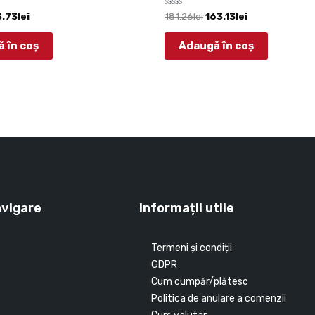
Evaluat
3.73
lei
181.26
lei
163.13
lei
la
0
din
 în coș
Adaugă în coș
5
avigare
Informații utile
Termeni și condiții
GDPR
Cum cumpăr/plătesc
Politica de anulare a comenzii