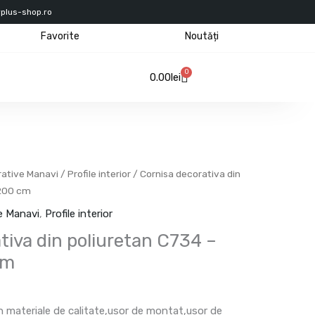
rplus-shop.ro
Favorite
Noutăți
0
Cart
0.00
lei
rative Manavi
/
Profile interior
/ Cornisa decorativa din
×200 cm
ve Manavi
,
Profile interior
tiva din poliuretan C734 –
cm
in materiale de calitate,usor de montat,usor de