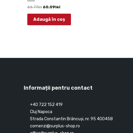
Evaluat
66.77
lei
60.09
lei
la
0
din
Adaugă în coș
5
Informații pentru contact
+40 722 152 419
Cluj Napoca
Strada Constantin Brâncuşi, nr. 95 400458
comenzi@surplus-shop.ro