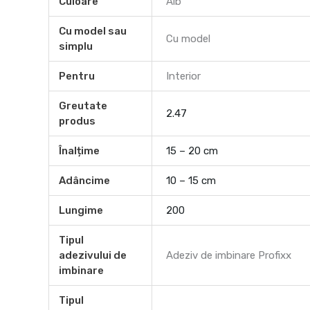
Culoare
Alb
Cu model sau
Cu model
simplu
Pentru
Interior
Greutate
2.47
produs
Înalțime
15 – 20 cm
Adâncime
10 – 15 cm
Lungime
200
Tipul
adezivului de
Adeziv de imbinare Profixx
imbinare
Tipul