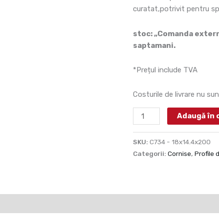
curatat,potrivit pentru s
stoc: „Comanda externa
saptamani.
*Prețul include TVA
Costurile de livrare nu sun
Adaugă în 
SKU:
C734 - 18x14.4x200
Categorii:
Cornise
,
Profile