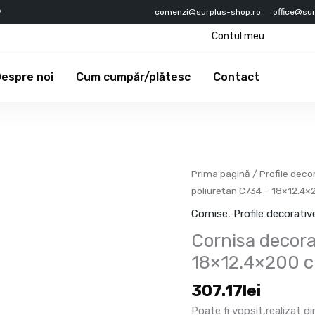
9
comenzi@surplus-shop.ro
office@su
Contul meu
espre noi
Cum cumpăr/plătesc
Contact
Cantitate
Prima pagină
/
Profile deco
Cornisa
poliuretan C734 – 18×12.4
decorativa
Cornise
,
Profile decorati
din
Cornisa decora
poliuretan
C734
18×12.4×200 
-
307.17
lei
18x12.4x200
cm
Poate fi vopsit,realizat d