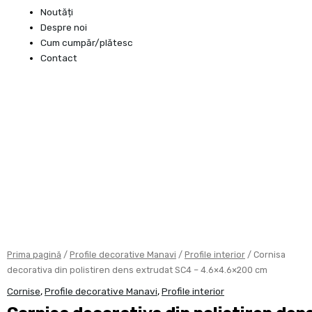
Noutăți
Despre noi
Cum cumpăr/plătesc
Contact
Cantitate
Cornisa
decorativa
din
polistiren
dens
extrudat
SC4
-
4.6x4.6x200
cm
Prima pagină
/
Profile decorative Manavi
/
Profile interior
/ Cornisa
decorativa din polistiren dens extrudat SC4 – 4.6×4.6×200 cm
Cornise
,
Profile decorative Manavi
,
Profile interior