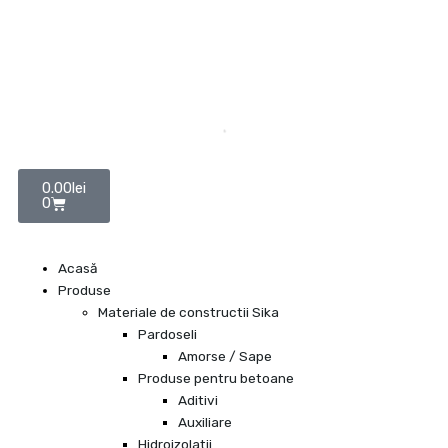
Skip
to
content
Cart
0.00
lei
0
Acasă
Produse
Materiale de constructii Sika
Pardoseli
Amorse / Sape
Produse pentru betoane
Aditivi
Auxiliare
Hidroizolatii