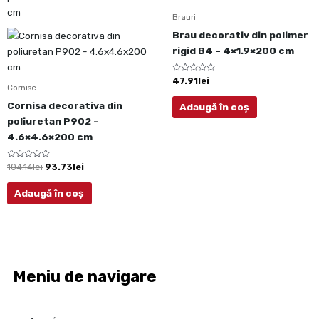
a
este:
fost:
93.73lei.
Brauri
104.14lei.
Brau decorativ din polimer
rigid B4 – 4×1.9×200 cm
Evaluat
47.91
lei
Cornise
la
0
din
Cornisa decorativa din
Adaugă în coș
5
poliuretan P902 –
4.6×4.6×200 cm
Evaluat
104.14
lei
93.73
lei
la
0
din
Adaugă în coș
5
Meniu de navigare