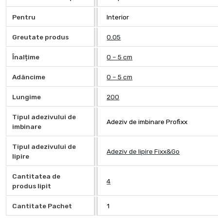
Pentru
Interior
Greutate produs
0.05
Înalțime
0 – 5 cm
Adâncime
0 – 5 cm
Lungime
200
Tipul adezivului de
Adeziv de imbinare Profixx
imbinare
Tipul adezivului de
Adeziv de lipire Fixx&Go
lipire
Cantitatea de
4
produs lipit
Cantitate Pachet
1