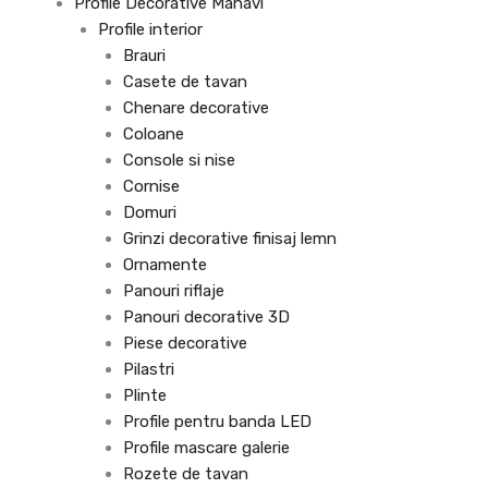
Profile Decorative Manavi
Profile interior
Brauri
Casete de tavan
Chenare decorative
Coloane
Console si nise
Cornise
Domuri
Grinzi decorative finisaj lemn
Ornamente
Panouri riflaje
Panouri decorative 3D
Piese decorative
Pilastri
Plinte
Profile pentru banda LED
Profile mascare galerie
Rozete de tavan