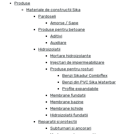
Produse
Materiale de constructii Sika
Pardoseli
Amorse / Sape
Produse pentru betoane
Aditivi
Auxiliare
Hidroizolatii
Mortare hidroizolante
Injectari de impermeabilizare
Produse pentru rosturi
Benzi Sikadur Combiflex
Benzi din PVC Sika Waterbar
Profile expandabile
Membrane fundatii
Membrane bazine
Membrane lichide
Hidroizolatii fundatii
Reparatii si protectii
Subturnari si ancorari