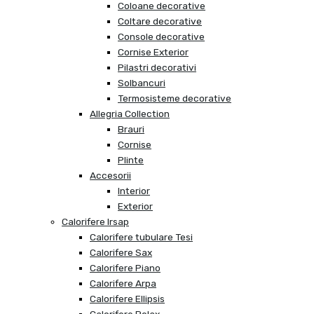
Coloane decorative
Coltare decorative
Console decorative
Cornise Exterior
Pilastri decorativi
Solbancuri
Termosisteme decorative
Allegria Collection
Brauri
Cornise
Plinte
Accesorii
Interior
Exterior
Calorifere Irsap
Calorifere tubulare Tesi
Calorifere Sax
Calorifere Piano
Calorifere Arpa
Calorifere Ellipsis