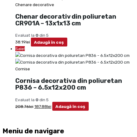
Chenare decorative
Chenar decorativ din poliuretan
CR901A – 13x1x13 cm
Evaluat la
0
din 5
38.19
lei
Adaugă în coș
Sale!
Cornise
Cornisa decorativa din poliuretan
P836 – 6.5x12x200 cm
Evaluat la
0
din 5
208.76
lei
187.88
lei
Adaugă în coș
Meniu de navigare