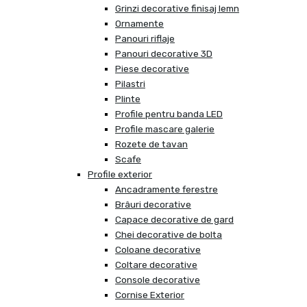
Grinzi decorative finisaj lemn
Ornamente
Panouri riflaje
Panouri decorative 3D
Piese decorative
Pilastri
Plinte
Profile pentru banda LED
Profile mascare galerie
Rozete de tavan
Scafe
Profile exterior
Ancadramente ferestre
Brâuri decorative
Capace decorative de gard
Chei decorative de bolta
Coloane decorative
Coltare decorative
Console decorative
Cornise Exterior