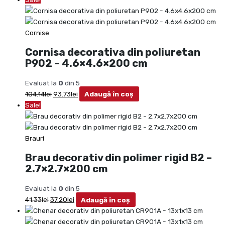
Cornise
Cornisa decorativa din poliuretan
P902 – 4.6×4.6×200 cm
Evaluat la
0
din 5
104.14
lei
93.73
lei
Adaugă în coș
Sale!
Brauri
Brau decorativ din polimer rigid B2 –
2.7×2.7×200 cm
Evaluat la
0
din 5
41.33
lei
37.20
lei
Adaugă în coș