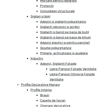
Mortare pentru reparatii
Protectii
Consolidari structurale
Sigilari si lipiri
Adezivi si sigilanti poliuretanici
Sigilanti siliconici si acrilici
Sigilanti si benzi pe baza de butil
Sigilanti si benzi pe baza de bitum
Adezivi elastici si pentru parchet
Spume poliuretanice
Primere, activatoare si auxiliare
Industry
Adezivi, Sigilanti Fatade
Lipire Panouri Fatade Ventilate
Lipire Panouri Sticla la Fatade
Ventilate
Profile Decorative Manavi
Profile interior
Brauri
Casete de tavan
Chenare decorative