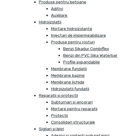
Produse pentru betoane
Aditivi
Auxiliare
Hidroizolatii
Mortare hidroizolante
Injectari de impermeabilizare
Produse pentru rosturi
Benzi Sikadur Combiflex
Benzi din PVC Sika Waterbar
Profile expandabile
Membrane fundatii
Membrane bazine
Membrane lichide
Hidroizolatii fundatii
Reparatii si protectii
Subturnari si ancorari
Mortare pentru reparatii
Protectii
Consolidari structurale
Sigilari si lipiri
Adezivi si sigilanti poliuretanici