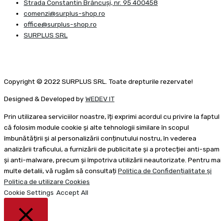
Strada Constantin Brâncuşi, nr. 95 400458
comenzi@surplus-shop.ro
office@surplus-shop.ro
SURPLUS SRL
Copyright © 2022 SURPLUS SRL. Toate drepturile rezervate!
Designed & Developed by
WEDEV IT
Prin utilizarea serviciilor noastre, îți exprimi acordul cu privire la faptul
că folosim module cookie și alte tehnologii similare în scopul
îmbunătățirii și al personalizării conținutului nostru, în vederea
analizării traficului, a furnizării de publicitate și a protecției anti-spam
și anti-malware, precum și împotriva utilizării neautorizate. Pentru ma
multe detalii, vă rugăm să consultați
Politica de Confidențialitate și
Politica de utilizare Cookies
Cookie Settings
Accept All