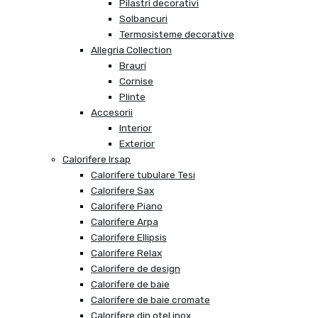
Pilastri decorativi
Solbancuri
Termosisteme decorative
Allegria Collection
Brauri
Cornise
Plinte
Accesorii
Interior
Exterior
Calorifere Irsap
Calorifere tubulare Tesi
Calorifere Sax
Calorifere Piano
Calorifere Arpa
Calorifere Ellipsis
Calorifere Relax
Calorifere de design
Calorifere de baie
Calorifere de baie cromate
Calorifere din otel inox