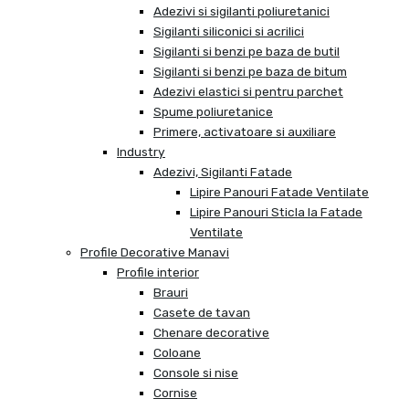
Adezivi si sigilanti poliuretanici
Sigilanti siliconici si acrilici
Sigilanti si benzi pe baza de butil
Sigilanti si benzi pe baza de bitum
Adezivi elastici si pentru parchet
Spume poliuretanice
Primere, activatoare si auxiliare
Industry
Adezivi, Sigilanti Fatade
Lipire Panouri Fatade Ventilate
Lipire Panouri Sticla la Fatade
Ventilate
Profile Decorative Manavi
Profile interior
Brauri
Casete de tavan
Chenare decorative
Coloane
Console si nise
Cornise