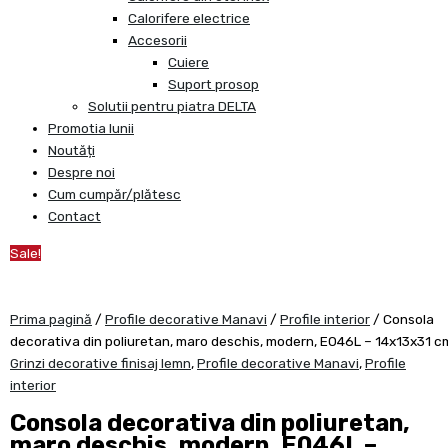
Calorifere electrice
Accesorii
Cuiere
Suport prosop
Solutii pentru piatra DELTA
Promotia lunii
Noutăți
Despre noi
Cum cumpăr/plătesc
Contact
Sale!
Prima pagină
/
Profile decorative Manavi
/
Profile interior
/ Consola
decorativa din poliuretan, maro deschis, modern, E046L – 14x13x31 c
Grinzi decorative finisaj lemn
,
Profile decorative Manavi
,
Profile
interior
Consola decorativa din poliuretan,
maro deschis, modern, E046L –