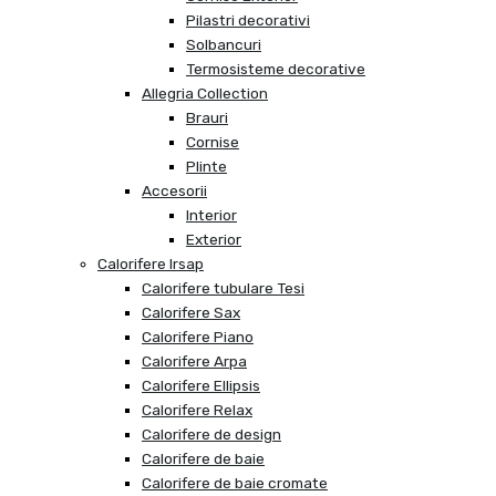
Pilastri decorativi
Solbancuri
Termosisteme decorative
Allegria Collection
Brauri
Cornise
Plinte
Accesorii
Interior
Exterior
Calorifere Irsap
Calorifere tubulare Tesi
Calorifere Sax
Calorifere Piano
Calorifere Arpa
Calorifere Ellipsis
Calorifere Relax
Calorifere de design
Calorifere de baie
Calorifere de baie cromate