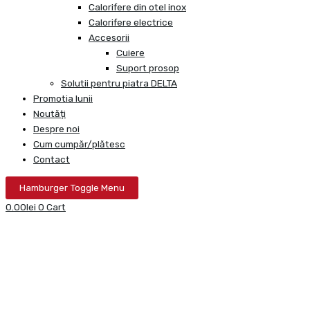
Calorifere din otel inox
Calorifere electrice
Accesorii
Cuiere
Suport prosop
Solutii pentru piatra DELTA
Promotia lunii
Noutăți
Despre noi
Cum cumpăr/plătesc
Contact
Hamburger Toggle Menu
0.00
lei
0
Cart