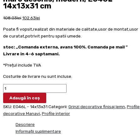
14x13x31 cm
108.03
lei
102.63
lei
Poate fi vopsit,realizat din materiale de calitate,usor de montat,usor
de curatat,potrivit pentru spatii umede.
stoc: „Comanda externa, avans 100%. Comanda pe mail ”
Livrare in 4-6 saptamani.
*Prețul include TVA
Costurile de livrare nu sunt incluse.
Adaugă în coș
SKU:
E046L - 14x13x31
Categorii:
Grinzi decorative finisaj lemn
,
Profile
decorative Manavi
,
Profile interior
Descriere
Informații suplimentare