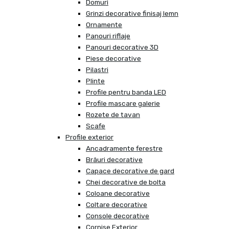
Domuri
Grinzi decorative finisaj lemn
Ornamente
Panouri riflaje
Panouri decorative 3D
Piese decorative
Pilastri
Plinte
Profile pentru banda LED
Profile mascare galerie
Rozete de tavan
Scafe
Profile exterior
Ancadramente ferestre
Brâuri decorative
Capace decorative de gard
Chei decorative de bolta
Coloane decorative
Coltare decorative
Console decorative
Cornise Exterior