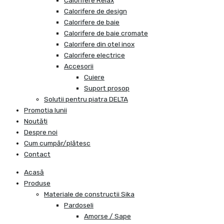
Calorifere Relax
Calorifere de design
Calorifere de baie
Calorifere de baie cromate
Calorifere din otel inox
Calorifere electrice
Accesorii
Cuiere
Suport prosop
Solutii pentru piatra DELTA
Promotia lunii
Noutăți
Despre noi
Cum cumpăr/plătesc
Contact
Acasă
Produse
Materiale de constructii Sika
Pardoseli
Amorse / Sape