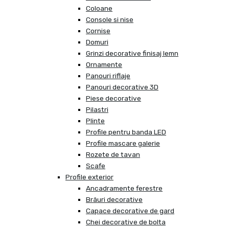
Coloane
Console si nise
Cornise
Domuri
Grinzi decorative finisaj lemn
Ornamente
Panouri riflaje
Panouri decorative 3D
Piese decorative
Pilastri
Plinte
Profile pentru banda LED
Profile mascare galerie
Rozete de tavan
Scafe
Profile exterior
Ancadramente ferestre
Brâuri decorative
Capace decorative de gard
Chei decorative de bolta