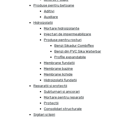
Produse pentru betoane
Aditivi
Auxiliare
Hidroizolatii
Mortare hidroizolante
Injectari de impermeabilizare
Produse pentru rosturi
Benzi Sikadur Combiflex
Benzi din PVC Sika Waterbar
Profile expandabile
Membrane fundatii
Membrane bazine
Membrane lichide
Hidroizolatii fundatii
Reparatii si protectii
Subturnari si ancorari
Mortare pentru reparatii
Protectii
Consolidari structurale
Sigilari si lipiri