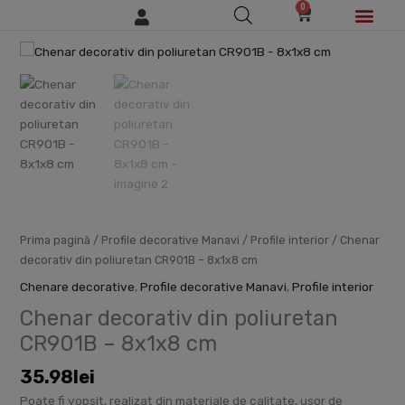
0
Skip
Cart
to
content
Cantitate
Cum cumpăr/pl
Chenar
decorativ
din
poliuretan
CR901B
-
8x1x8
cm
Prima pagină
/
Profile decorative Manavi
/
Profile interior
/ Chenar
decorativ din poliuretan CR901B – 8x1x8 cm
Chenare decorative
,
Profile decorative Manavi
,
Profile interior
Chenar decorativ din poliuretan
CR901B – 8x1x8 cm
35.98
lei
Poate fi vopsit, realizat din materiale de calitate, usor de