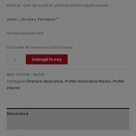
montat, usor de curatat, potrivit pentru spatii umede.
stoc: „in stoc furnizor”
*Prețul include TVA
Costurile de livrare nu sunt incluse.
Adaugă în coș
SKU:
CR901B - 8x1x8
Categorii:
Chenare decorative
,
Profile decorative Manavi
,
Profile
interior
Descriere
Informații suplimentare