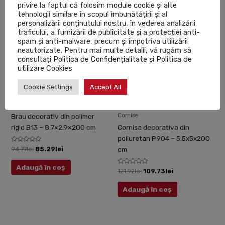
CR702 – 7.7×1.9×200 cm
privire la faptul că folosim module cookie și alte
tehnologii similare în scopul îmbunătățirii și al
Evaluat
78.66
lei
la
personalizării conținutului nostru, în vederea analizării
Evaluat
0
113.68
lei
la
din
traficului, a furnizării de publicitate și a protecției anti-
Adaugă în coș
0
5
spam și anti-malware, precum și împotriva utilizării
din
Adaugă în coș
5
neautorizate. Pentru mai multe detalii, vă rugăm să
consultați
Politica de Confidențialitate și Politica de
utilizare Cookies
Prețul
Prețul
Prețul
Prețul
Sale!
Sale!
inițial
curent
inițial
curent
Cookie Settings
Accept All
a
este:
a
este:
fost:
85.29lei.
fost:
109.73lei.
Brauri
94.77lei.
121.92lei.
Cornise
Brau decorativ din polimer
rigid B13 – 8.7×2.9×200 cm
Cornisa decorativa din
poliuretan P904 – 5.5x5x200
Evaluat
94.77
lei
85.29
lei
cm
la
0
din
Adaugă în coș
5
Evaluat
121.92
lei
109.73
lei
la
0
din
Adaugă în coș
5