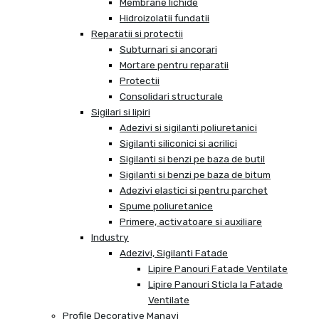
Membrane lichide
Hidroizolatii fundatii
Reparatii si protectii
Subturnari si ancorari
Mortare pentru reparatii
Protectii
Consolidari structurale
Sigilari si lipiri
Adezivi si sigilanti poliuretanici
Sigilanti siliconici si acrilici
Sigilanti si benzi pe baza de butil
Sigilanti si benzi pe baza de bitum
Adezivi elastici si pentru parchet
Spume poliuretanice
Primere, activatoare si auxiliare
Industry
Adezivi, Sigilanti Fatade
Lipire Panouri Fatade Ventilate
Lipire Panouri Sticla la Fatade
Ventilate
Profile Decorative Manavi