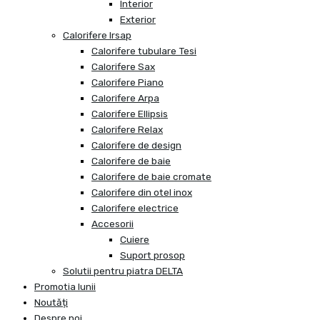
Interior
Exterior
Calorifere Irsap
Calorifere tubulare Tesi
Calorifere Sax
Calorifere Piano
Calorifere Arpa
Calorifere Ellipsis
Calorifere Relax
Calorifere de design
Calorifere de baie
Calorifere de baie cromate
Calorifere din otel inox
Calorifere electrice
Accesorii
Cuiere
Suport prosop
Solutii pentru piatra DELTA
Promotia lunii
Noutăți
Despre noi