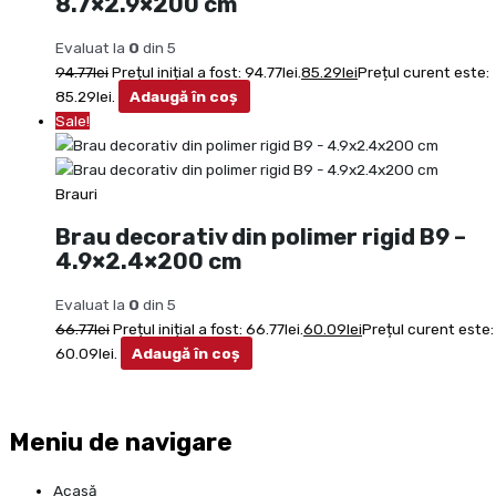
8.7×2.9×200 cm
Evaluat la
0
din 5
94.77
lei
Prețul inițial a fost: 94.77lei.
85.29
lei
Prețul curent este:
85.29lei.
Adaugă în coș
Sale!
Brauri
Brau decorativ din polimer rigid B9 –
4.9×2.4×200 cm
Evaluat la
0
din 5
66.77
lei
Prețul inițial a fost: 66.77lei.
60.09
lei
Prețul curent este:
60.09lei.
Adaugă în coș
Meniu de navigare
Acasă