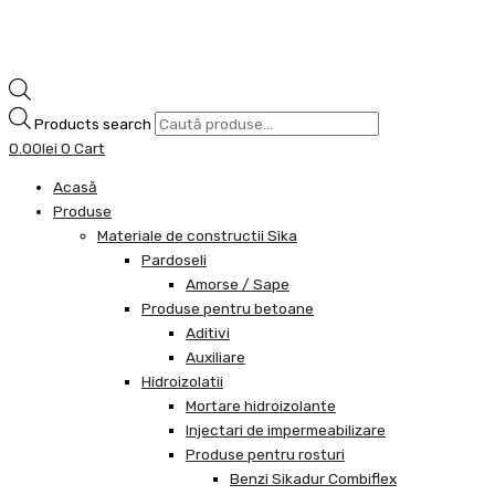
Products search
0.00
lei
0
Cart
Acasă
Produse
Materiale de constructii Sika
Pardoseli
Amorse / Sape
Produse pentru betoane
Aditivi
Auxiliare
Hidroizolatii
Mortare hidroizolante
Injectari de impermeabilizare
Produse pentru rosturi
Benzi Sikadur Combiflex