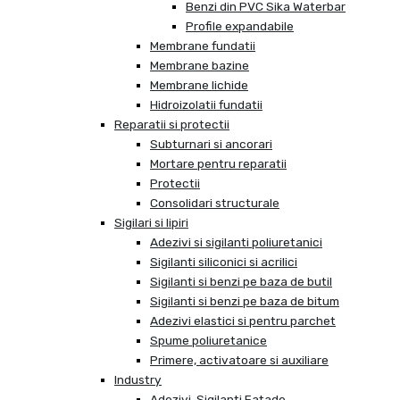
Benzi din PVC Sika Waterbar
Profile expandabile
Membrane fundatii
Membrane bazine
Membrane lichide
Hidroizolatii fundatii
Reparatii si protectii
Subturnari si ancorari
Mortare pentru reparatii
Protectii
Consolidari structurale
Sigilari si lipiri
Adezivi si sigilanti poliuretanici
Sigilanti siliconici si acrilici
Sigilanti si benzi pe baza de butil
Sigilanti si benzi pe baza de bitum
Adezivi elastici si pentru parchet
Spume poliuretanice
Primere, activatoare si auxiliare
Industry
Adezivi, Sigilanti Fatade