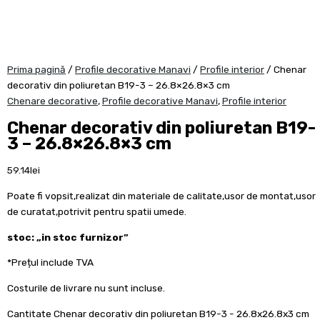
Prima pagină
/
Profile decorative Manavi
/
Profile interior
/ Chenar
decorativ din poliuretan B19-3 – 26.8×26.8×3 cm
Chenare decorative
,
Profile decorative Manavi
,
Profile interior
Chenar decorativ din poliuretan B19-
3 – 26.8×26.8×3 cm
59.14
lei
Poate fi vopsit,realizat din materiale de calitate,usor de montat,usor
de curatat,potrivit pentru spatii umede.
stoc: „in stoc furnizor”
*Prețul include TVA
Costurile de livrare nu sunt incluse.
Cantitate Chenar decorativ din poliuretan B19-3 - 26.8x26.8x3 cm