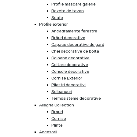
Profile mascare galerie
Rozete de tavan
Scafe
Profile exterior
Ancadramente ferestre
Brâuri decorative
Capace decorative de gard
Chei decorative de bolta
Coloane decorative
Coltare decorative
Console decorative
Cornise Exterior
Pilastri decorativi
Solbancuri
Termosisteme decorative
Allegria Collection
Brauri
Cornise
Plinte
Accesorii