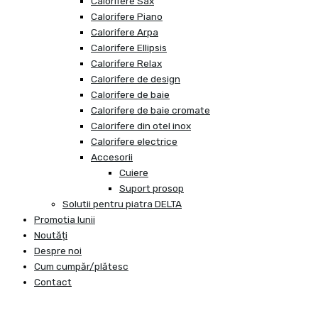
Calorifere Sax
Calorifere Piano
Calorifere Arpa
Calorifere Ellipsis
Calorifere Relax
Calorifere de design
Calorifere de baie
Calorifere de baie cromate
Calorifere din otel inox
Calorifere electrice
Accesorii
Cuiere
Suport prosop
Solutii pentru piatra DELTA
Promotia lunii
Noutăți
Despre noi
Cum cumpăr/plătesc
Contact