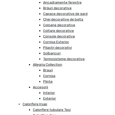
Ancadramente ferestre
Brâuri decorative
Capace decorative de gard
Chei decorative de bolta
Coloane decorative
Coltare decorative
Console decorative
Cornise Exterior
Pilastri decorativi
Solbancuri
Termosisteme decorative
Allegria Collection
Brauri
Cornise
Plinte
Accesorii
Interior
Exterior
Calorifere Irsap
Calorifere tubulare Tesi