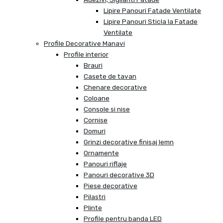
Lipire Panouri Fatade Ventilate
Lipire Panouri Sticla la Fatade
Ventilate
Profile Decorative Manavi
Profile interior
Brauri
Casete de tavan
Chenare decorative
Coloane
Console si nise
Cornise
Domuri
Grinzi decorative finisaj lemn
Ornamente
Panouri riflaje
Panouri decorative 3D
Piese decorative
Pilastri
Plinte
Profile pentru banda LED