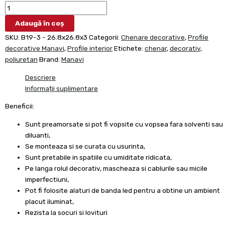
Adaugă în coș
SKU:
B19-3 - 26.8x26.8x3
Categorii:
Chenare decorative
,
Profile
decorative Manavi
,
Profile interior
Etichete:
chenar
,
decorativ
,
poliuretan
Brand:
Manavi
Descriere
Informații suplimentare
Beneficii:
Sunt preamorsate si pot fi vopsite cu vopsea fara solventi sau
diluanti,
Se monteaza si se curata cu usurinta,
Sunt pretabile in spatiile cu umiditate ridicata,
Pe langa rolul decorativ, mascheaza si cablurile sau micile
imperfectiuni,
Pot fi folosite alaturi de banda led pentru a obtine un ambient
placut iluminat,
Rezista la socuri si lovituri