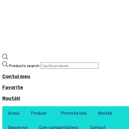
Products search
Contul meu
Favorite
Noutăți
Acasă
Produse
Promotia lunii
Noutăți
Despre noi
Cum cumpăr/plătesc
Contact