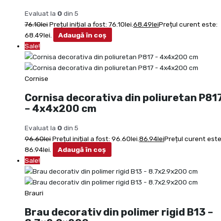
Evaluat la
0
din 5
76.10
lei
Prețul inițial a fost: 76.10lei.
68.49
lei
Prețul curent este:
68.49lei.
Adaugă în coș
Sale!
Cornise
Cornisa decorativa din poliuretan P81
– 4x4x200 cm
Evaluat la
0
din 5
96.60
lei
Prețul inițial a fost: 96.60lei.
86.94
lei
Prețul curent este
86.94lei.
Adaugă în coș
Sale!
Brauri
Brau decorativ din polimer rigid B13 –