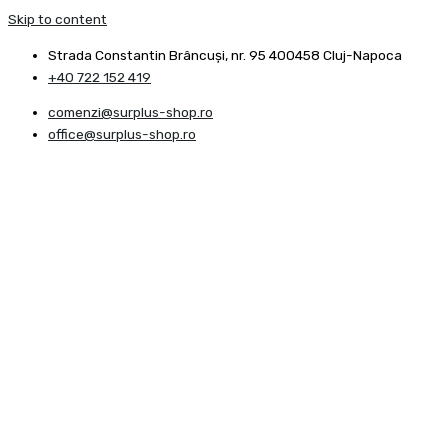
Skip to content
Strada Constantin Brâncuşi, nr. 95 400458 Cluj-Napoca
+40 722 152 419
comenzi@surplus-shop.ro
office@surplus-shop.ro