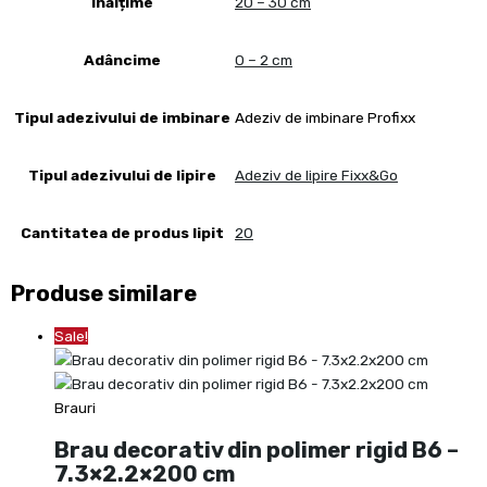
Înalțime
20 – 30 cm
Adâncime
0 – 2 cm
Tipul adezivului de imbinare
Adeziv de imbinare Profixx
Tipul adezivului de lipire
Adeziv de lipire Fixx&Go
Cantitatea de produs lipit
20
Produse similare
Sale!
Brauri
Brau decorativ din polimer rigid B6 –
7.3×2.2×200 cm