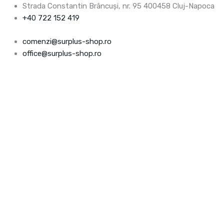
Skip
Products
Products
Cantitate
Prețul
Prețul
Prețul
Prețul
Prețul
Prețul
Strada Constantin Brâncuşi, nr. 95 400458 Cluj-Napoca
to
search
search
Capitel
inițial
inițial
inițial
curent
curent
curent
+40 722 152 419
content
pilastru
a
a
a
este:
este:
este:
comenzi@surplus-shop.ro
din
fost:
fost:
fost:
116.90lei.
111.69lei.
143.52lei.
office@surplus-shop.ro
poliuretan
129.88lei.
124.10lei.
159.47lei.
PL262
-
8x7x24.2
cm