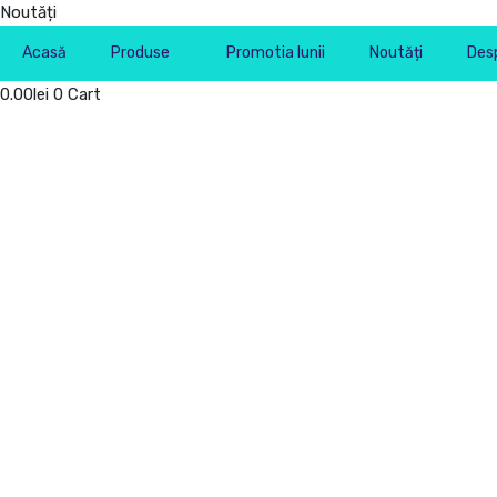
Noutăți
Acasă
Produse
Promotia lunii
Noutăți
Desp
0.00
lei
0
Cart