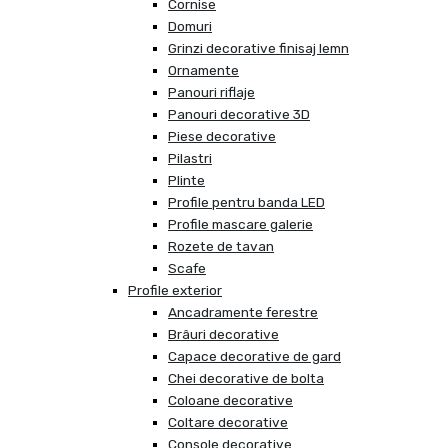
Cornise
Domuri
Grinzi decorative finisaj lemn
Ornamente
Panouri riflaje
Panouri decorative 3D
Piese decorative
Pilastri
Plinte
Profile pentru banda LED
Profile mascare galerie
Rozete de tavan
Scafe
Profile exterior
Ancadramente ferestre
Brâuri decorative
Capace decorative de gard
Chei decorative de bolta
Coloane decorative
Coltare decorative
Console decorative