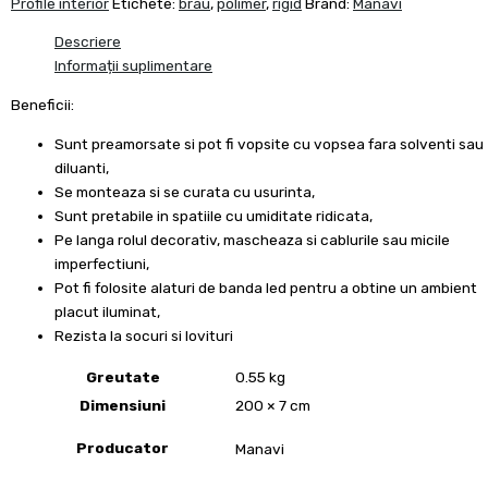
Profile interior
Etichete:
brau
,
polimer
,
rigid
Brand:
Manavi
Descriere
Informații suplimentare
Beneficii:
Sunt preamorsate si pot fi vopsite cu vopsea fara solventi sau
diluanti,
Se monteaza si se curata cu usurinta,
Sunt pretabile in spatiile cu umiditate ridicata,
Pe langa rolul decorativ, mascheaza si cablurile sau micile
imperfectiuni,
Pot fi folosite alaturi de banda led pentru a obtine un ambient
placut iluminat,
Rezista la socuri si lovituri
Greutate
0.55 kg
Dimensiuni
200 × 7 cm
Producator
Manavi