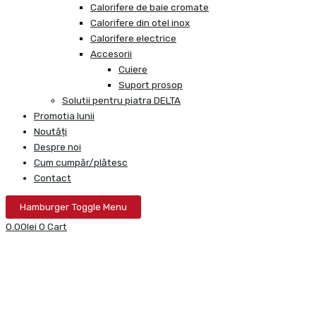
Calorifere de baie cromate
Calorifere din otel inox
Calorifere electrice
Accesorii
Cuiere
Suport prosop
Solutii pentru piatra DELTA
Promotia lunii
Noutăți
Despre noi
Cum cumpăr/plătesc
Contact
Hamburger Toggle Menu
0.00
lei
0
Cart