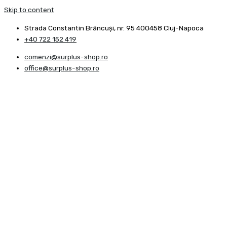
Skip to content
Strada Constantin Brâncuşi, nr. 95 400458 Cluj-Napoca
+40 722 152 419
comenzi@surplus-shop.ro
office@surplus-shop.ro