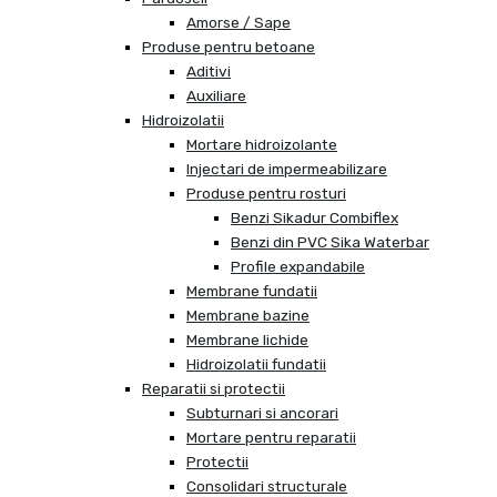
Amorse / Sape
Produse pentru betoane
Aditivi
Auxiliare
Hidroizolatii
Mortare hidroizolante
Injectari de impermeabilizare
Produse pentru rosturi
Benzi Sikadur Combiflex
Benzi din PVC Sika Waterbar
Profile expandabile
Membrane fundatii
Membrane bazine
Membrane lichide
Hidroizolatii fundatii
Reparatii si protectii
Subturnari si ancorari
Mortare pentru reparatii
Protectii
Consolidari structurale