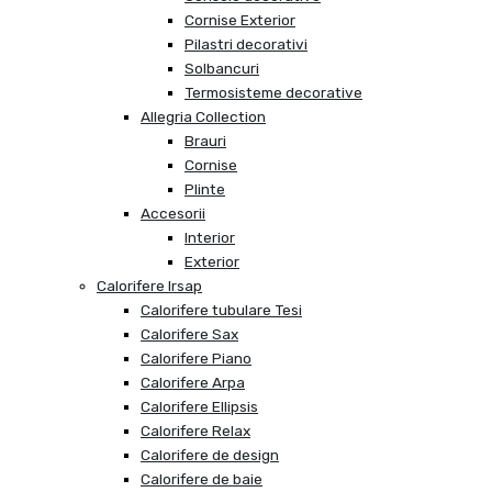
Cornise Exterior
Pilastri decorativi
Solbancuri
Termosisteme decorative
Allegria Collection
Brauri
Cornise
Plinte
Accesorii
Interior
Exterior
Calorifere Irsap
Calorifere tubulare Tesi
Calorifere Sax
Calorifere Piano
Calorifere Arpa
Calorifere Ellipsis
Calorifere Relax
Calorifere de design
Calorifere de baie