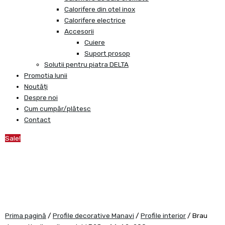
Calorifere din otel inox
Calorifere electrice
Accesorii
Cuiere
Suport prosop
Solutii pentru piatra DELTA
Promotia lunii
Noutăți
Despre noi
Cum cumpăr/plătesc
Contact
Sale!
Prima pagină
/
Profile decorative Manavi
/
Profile interior
/ Brau