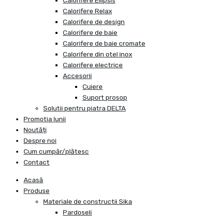
Calorifere Ellipsis
Calorifere Relax
Calorifere de design
Calorifere de baie
Calorifere de baie cromate
Calorifere din otel inox
Calorifere electrice
Accesorii
Cuiere
Suport prosop
Solutii pentru piatra DELTA
Promotia lunii
Noutăți
Despre noi
Cum cumpăr/plătesc
Contact
Acasă
Produse
Materiale de constructii Sika
Pardoseli