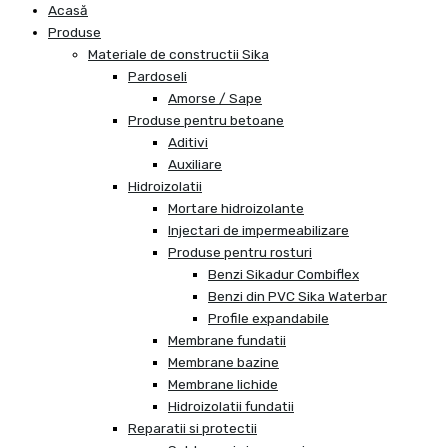
Acasă
Produse
Materiale de constructii Sika
Pardoseli
Amorse / Sape
Produse pentru betoane
Aditivi
Auxiliare
Hidroizolatii
Mortare hidroizolante
Injectari de impermeabilizare
Produse pentru rosturi
Benzi Sikadur Combiflex
Benzi din PVC Sika Waterbar
Profile expandabile
Membrane fundatii
Membrane bazine
Membrane lichide
Hidroizolatii fundatii
Reparatii si protectii