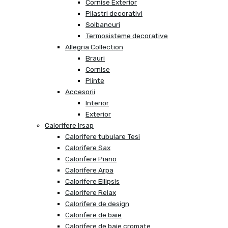
Cornise Exterior
Pilastri decorativi
Solbancuri
Termosisteme decorative
Allegria Collection
Brauri
Cornise
Plinte
Accesorii
Interior
Exterior
Calorifere Irsap
Calorifere tubulare Tesi
Calorifere Sax
Calorifere Piano
Calorifere Arpa
Calorifere Ellipsis
Calorifere Relax
Calorifere de design
Calorifere de baie
Calorifere de baie cromate