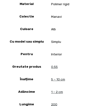
Material
Polimer rigid
Colectie
Manavi
Culoare
Alb
Cu model sau simplu
Simplu
Pentru
Interior
Greutate produs
0.55
Înalțime
5 – 10 cm
Adâncime
1 – 2 cm
Lungime
200