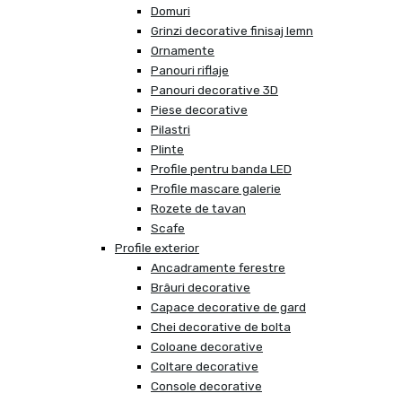
Domuri
Grinzi decorative finisaj lemn
Ornamente
Panouri riflaje
Panouri decorative 3D
Piese decorative
Pilastri
Plinte
Profile pentru banda LED
Profile mascare galerie
Rozete de tavan
Scafe
Profile exterior
Ancadramente ferestre
Brâuri decorative
Capace decorative de gard
Chei decorative de bolta
Coloane decorative
Coltare decorative
Console decorative