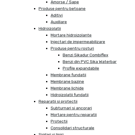
Amorse / Sape
Produse pentru betoane
Aditivi
Auxiliare
Hidroizolatii
Mortare hidroizolante
Injectari de impermeabilizare
Produse pentru rosturi
Benzi Sikadur Combiflex
Benzi din PVC Sika Waterbar
Profile expandabile
Membrane fundatii
Membrane bazine
Membrane lichide
Hidroizolatii fundatii
Reparatii si protectii
Subturnari si ancorari
Mortare pentru reparatii
Protectii
Consolidari structurale
Sigilari si lipiri