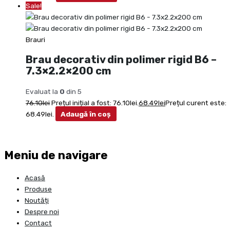
Sale!
Brauri
Brau decorativ din polimer rigid B6 –
7.3×2.2×200 cm
Evaluat la
0
din 5
76.10
lei
Prețul inițial a fost: 76.10lei.
68.49
lei
Prețul curent este:
68.49lei.
Adaugă în coș
Meniu de navigare
Acasă
Produse
Noutăți
Despre noi
Contact