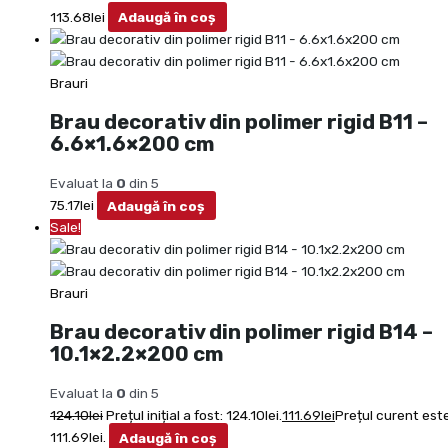
113.68
lei
Adaugă în coș
Brauri
Brau decorativ din polimer rigid B11 –
6.6×1.6×200 cm
Evaluat la
0
din 5
75.17
lei
Adaugă în coș
Sale!
Brauri
Brau decorativ din polimer rigid B14 –
10.1×2.2×200 cm
Evaluat la
0
din 5
124.10
lei
Prețul inițial a fost: 124.10lei.
111.69
lei
Prețul curent este
111.69lei.
Adaugă în coș