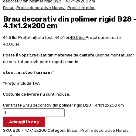
decorativ din polimer rigid B28 – 4.1×1.2×200 cm
Brauri
,
Profile decorative Manavi
,
Profile interior
Brau decorativ din polimer rigid B28 
4.1×1.2×200 cm
44.51
lei
Prețul inițial a fost: 44.51lei.
40.06
lei
Prețul curent este:
40.06lei.
Poate fi vopsit,realizat din materiale de calitate,usor de montat,usor
de curatat,potrivit pentru spatii umede.
stoc: „in stoc furnizor”
*Prețul include TVA
Costurile de livrare nu sunt incluse.
Cantitate Brau decorativ din polimer rigid B28 - 4.1x1.2x200 cm
Adaugă în coș
SKU:
B28 - 4.1x1.2x200
Categorii:
Brauri
,
Profile decorative Manavi
,