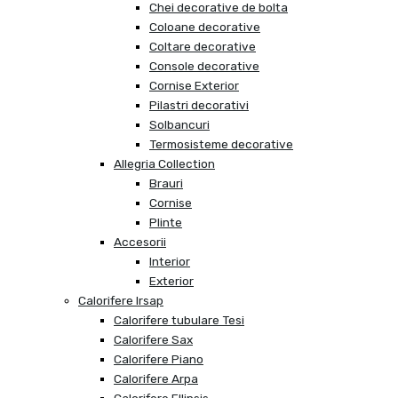
Chei decorative de bolta
Coloane decorative
Coltare decorative
Console decorative
Cornise Exterior
Pilastri decorativi
Solbancuri
Termosisteme decorative
Allegria Collection
Brauri
Cornise
Plinte
Accesorii
Interior
Exterior
Calorifere Irsap
Calorifere tubulare Tesi
Calorifere Sax
Calorifere Piano
Calorifere Arpa