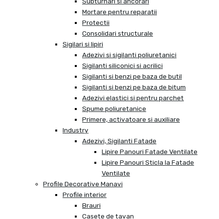
Subturnari si ancorari
Mortare pentru reparatii
Protectii
Consolidari structurale
Sigilari si lipiri
Adezivi si sigilanti poliuretanici
Sigilanti siliconici si acrilici
Sigilanti si benzi pe baza de butil
Sigilanti si benzi pe baza de bitum
Adezivi elastici si pentru parchet
Spume poliuretanice
Primere, activatoare si auxiliare
Industry
Adezivi, Sigilanti Fatade
Lipire Panouri Fatade Ventilate
Lipire Panouri Sticla la Fatade
Ventilate
Profile Decorative Manavi
Profile interior
Brauri
Casete de tavan