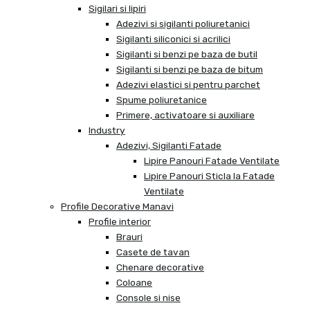
Sigilari si lipiri
Adezivi si sigilanti poliuretanici
Sigilanti siliconici si acrilici
Sigilanti si benzi pe baza de butil
Sigilanti si benzi pe baza de bitum
Adezivi elastici si pentru parchet
Spume poliuretanice
Primere, activatoare si auxiliare
Industry
Adezivi, Sigilanti Fatade
Lipire Panouri Fatade Ventilate
Lipire Panouri Sticla la Fatade
Ventilate
Profile Decorative Manavi
Profile interior
Brauri
Casete de tavan
Chenare decorative
Coloane
Console si nise