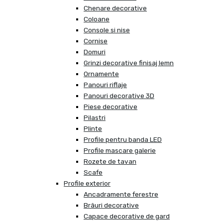
Chenare decorative
Coloane
Console si nise
Cornise
Domuri
Grinzi decorative finisaj lemn
Ornamente
Panouri riflaje
Panouri decorative 3D
Piese decorative
Pilastri
Plinte
Profile pentru banda LED
Profile mascare galerie
Rozete de tavan
Scafe
Profile exterior
Ancadramente ferestre
Brâuri decorative
Capace decorative de gard