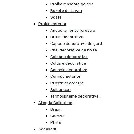
Profile mascare galerie
Rozete de tavan
Scafe
Profile exterior
Ancadramente ferestre
Brâuri decorative
Capace decorative de gard
Chei decorative de bolta
Coloane decorative
Coltare decorative
Console decorative
Cornise Exterior
Pilastri decorativi
Solbancuri
Termosisteme decorative
Allegria Collection
Brauri
Cornise
Plinte
Accesorii