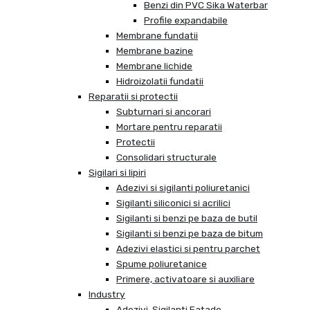
Benzi din PVC Sika Waterbar
Profile expandabile
Membrane fundatii
Membrane bazine
Membrane lichide
Hidroizolatii fundatii
Reparatii si protectii
Subturnari si ancorari
Mortare pentru reparatii
Protectii
Consolidari structurale
Sigilari si lipiri
Adezivi si sigilanti poliuretanici
Sigilanti siliconici si acrilici
Sigilanti si benzi pe baza de butil
Sigilanti si benzi pe baza de bitum
Adezivi elastici si pentru parchet
Spume poliuretanice
Primere, activatoare si auxiliare
Industry
Adezivi, Sigilanti Fatade