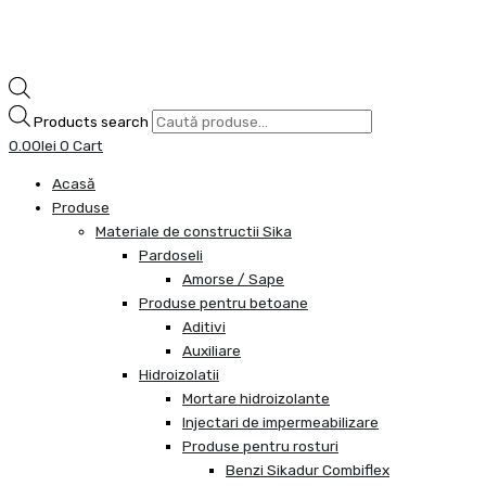
Products search
0.00
lei
0
Cart
Acasă
Produse
Materiale de constructii Sika
Pardoseli
Amorse / Sape
Produse pentru betoane
Aditivi
Auxiliare
Hidroizolatii
Mortare hidroizolante
Injectari de impermeabilizare
Produse pentru rosturi
Benzi Sikadur Combiflex