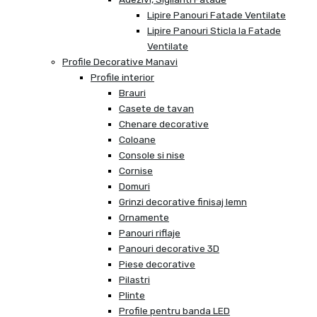
Lipire Panouri Fatade Ventilate
Lipire Panouri Sticla la Fatade
Ventilate
Profile Decorative Manavi
Profile interior
Brauri
Casete de tavan
Chenare decorative
Coloane
Console si nise
Cornise
Domuri
Grinzi decorative finisaj lemn
Ornamente
Panouri riflaje
Panouri decorative 3D
Piese decorative
Pilastri
Plinte
Profile pentru banda LED