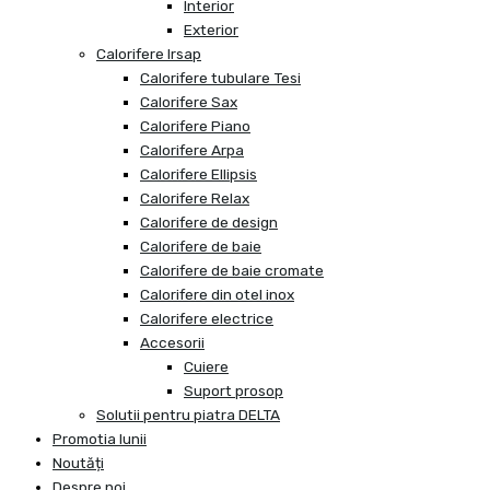
Interior
Exterior
Calorifere Irsap
Calorifere tubulare Tesi
Calorifere Sax
Calorifere Piano
Calorifere Arpa
Calorifere Ellipsis
Calorifere Relax
Calorifere de design
Calorifere de baie
Calorifere de baie cromate
Calorifere din otel inox
Calorifere electrice
Accesorii
Cuiere
Suport prosop
Solutii pentru piatra DELTA
Promotia lunii
Noutăți
Despre noi