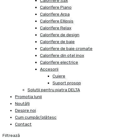
Calorifere Sax
Calorifere Piano
Calorifere Arpa
Calorifere Ellipsis
Calorifere Relax
Calorifere de design
Calorifere de baie
Calorifere de baie cromate
Calorifere din otel inox
Calorifere electrice
Accesorii
Cuiere
Suport prosop
Solutii pentru piatra DELTA
Promotia lunii
Noutăți
Despre noi
Cum cumpăr/plătesc
Contact
Filtrează