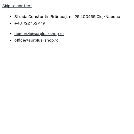
Skip to content
Strada Constantin Brâncuşi, nr. 95 400458 Cluj-Napoca
+40 722 152 419
comenzi@surplus-shop.ro
office@surplus-shop.ro