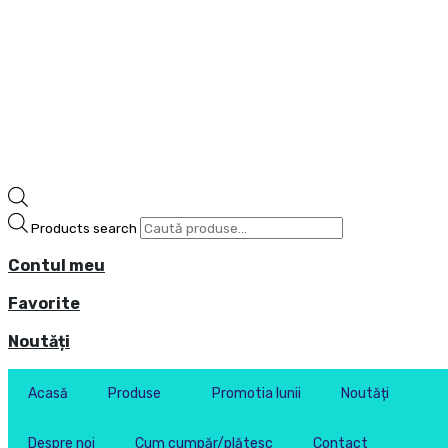
Products search
Contul meu
Favorite
Noutăți
Acasă
Produse
Promotia lunii
Noutăți
Despre noi
Cum cumpăr/plătesc
Contact