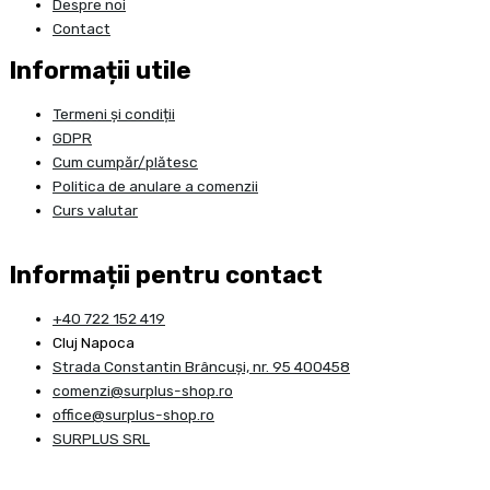
Despre noi
Contact
Informații utile
Termeni și condiții
GDPR
Cum cumpăr/plătesc
Politica de anulare a comenzii
Curs valutar
Informații pentru contact
+40 722 152 419
Cluj Napoca
Strada Constantin Brâncuşi, nr. 95 400458
comenzi@surplus-shop.ro
office@surplus-shop.ro
SURPLUS SRL