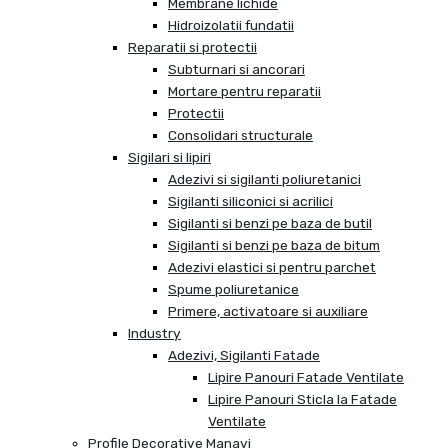
Membrane lichide
Hidroizolatii fundatii
Reparatii si protectii
Subturnari si ancorari
Mortare pentru reparatii
Protectii
Consolidari structurale
Sigilari si lipiri
Adezivi si sigilanti poliuretanici
Sigilanti siliconici si acrilici
Sigilanti si benzi pe baza de butil
Sigilanti si benzi pe baza de bitum
Adezivi elastici si pentru parchet
Spume poliuretanice
Primere, activatoare si auxiliare
Industry
Adezivi, Sigilanti Fatade
Lipire Panouri Fatade Ventilate
Lipire Panouri Sticla la Fatade
Ventilate
Profile Decorative Manavi