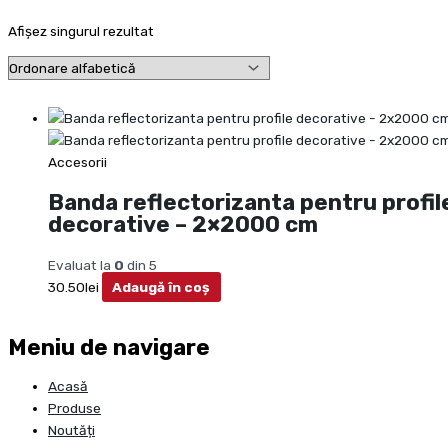
Afișez singurul rezultat
Accesorii
Banda reflectorizanta pentru profil
decorative – 2×2000 cm
Evaluat la
0
din 5
30.50
lei
Adaugă în coș
Meniu de navigare
Acasă
Produse
Noutăți