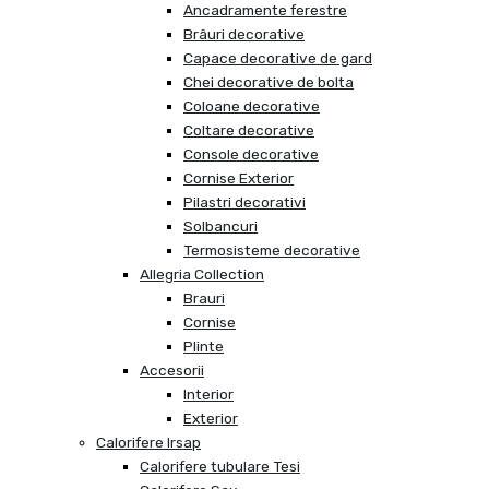
Ancadramente ferestre
Brâuri decorative
Capace decorative de gard
Chei decorative de bolta
Coloane decorative
Coltare decorative
Console decorative
Cornise Exterior
Pilastri decorativi
Solbancuri
Termosisteme decorative
Allegria Collection
Brauri
Cornise
Plinte
Accesorii
Interior
Exterior
Calorifere Irsap
Calorifere tubulare Tesi