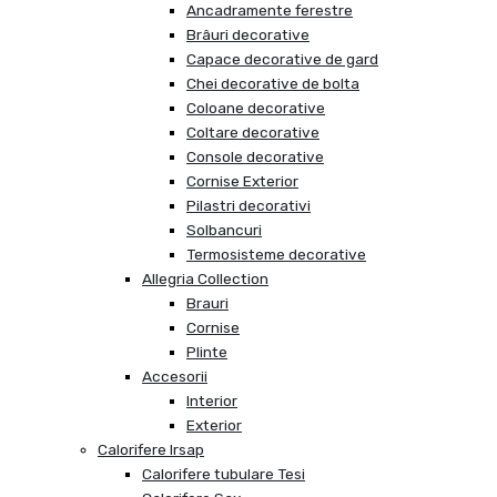
Ancadramente ferestre
Brâuri decorative
Capace decorative de gard
Chei decorative de bolta
Coloane decorative
Coltare decorative
Console decorative
Cornise Exterior
Pilastri decorativi
Solbancuri
Termosisteme decorative
Allegria Collection
Brauri
Cornise
Plinte
Accesorii
Interior
Exterior
Calorifere Irsap
Calorifere tubulare Tesi