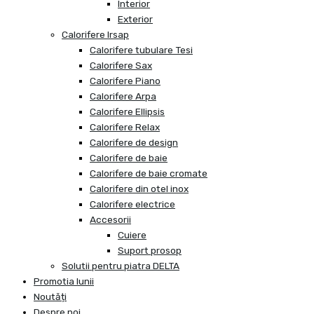
Interior
Exterior
Calorifere Irsap
Calorifere tubulare Tesi
Calorifere Sax
Calorifere Piano
Calorifere Arpa
Calorifere Ellipsis
Calorifere Relax
Calorifere de design
Calorifere de baie
Calorifere de baie cromate
Calorifere din otel inox
Calorifere electrice
Accesorii
Cuiere
Suport prosop
Solutii pentru piatra DELTA
Promotia lunii
Noutăți
Despre noi