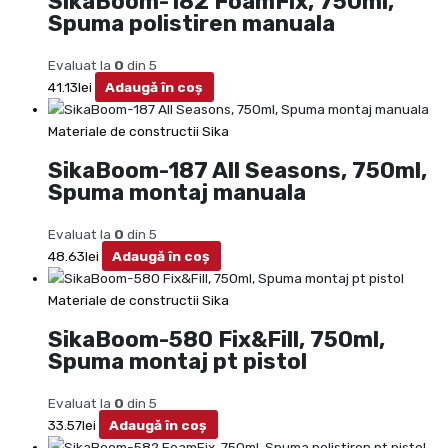
SikaBoom-182 FoamFix, 750ml,
Spuma polistiren manuala
Evaluat la
0
din 5
41.13
lei
Adaugă în coș
Materiale de constructii Sika
SikaBoom-187 All Seasons, 750ml,
Spuma montaj manuala
Evaluat la
0
din 5
48.63
lei
Adaugă în coș
Materiale de constructii Sika
SikaBoom-580 Fix&Fill, 750ml,
Spuma montaj pt pistol
Evaluat la
0
din 5
33.57
lei
Adaugă în coș