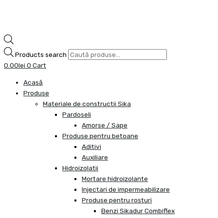
Products search
0.00
lei
0
Cart
Acasă
Produse
Materiale de constructii Sika
Pardoseli
Amorse / Sape
Produse pentru betoane
Aditivi
Auxiliare
Hidroizolatii
Mortare hidroizolante
Injectari de impermeabilizare
Produse pentru rosturi
Benzi Sikadur Combiflex