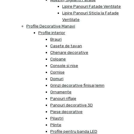
Lipire Panouri Fatade Ventilate
Lipire Panouri Sticla la Fatade
Ventilate
Profile Decorative Manavi
Profile interior
Brauri
Casete de tavan
Chenare decorative
Coloane
Console si nise
Cornise
Domuri
Grinzi decorative finisaj lemn
Ornamente
Panouri riflaje
Panouri decorative 3D
Piese decorative
Pilastri
Plinte
Profile pentru banda LED