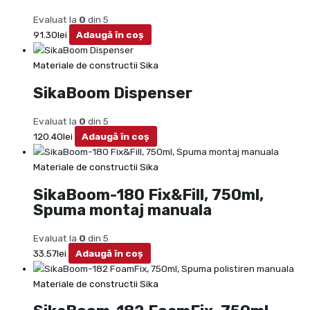
Evaluat la
0
din 5
91.30
lei
Adaugă în coș
Materiale de constructii Sika
SikaBoom Dispenser
Evaluat la
0
din 5
120.40
lei
Adaugă în coș
Materiale de constructii Sika
SikaBoom-180 Fix&Fill, 750ml,
Spuma montaj manuala
Evaluat la
0
din 5
33.57
lei
Adaugă în coș
Materiale de constructii Sika