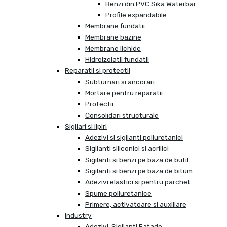
Benzi din PVC Sika Waterbar
Profile expandabile
Membrane fundatii
Membrane bazine
Membrane lichide
Hidroizolatii fundatii
Reparatii si protectii
Subturnari si ancorari
Mortare pentru reparatii
Protectii
Consolidari structurale
Sigilari si lipiri
Adezivi si sigilanti poliuretanici
Sigilanti siliconici si acrilici
Sigilanti si benzi pe baza de butil
Sigilanti si benzi pe baza de bitum
Adezivi elastici si pentru parchet
Spume poliuretanice
Primere, activatoare si auxiliare
Industry
Adezivi, Sigilanti Fatade