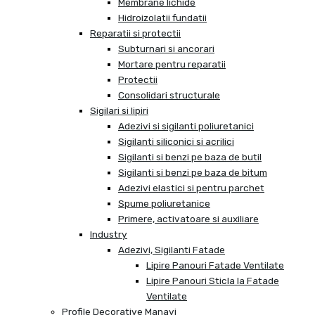
Membrane lichide
Hidroizolatii fundatii
Reparatii si protectii
Subturnari si ancorari
Mortare pentru reparatii
Protectii
Consolidari structurale
Sigilari si lipiri
Adezivi si sigilanti poliuretanici
Sigilanti siliconici si acrilici
Sigilanti si benzi pe baza de butil
Sigilanti si benzi pe baza de bitum
Adezivi elastici si pentru parchet
Spume poliuretanice
Primere, activatoare si auxiliare
Industry
Adezivi, Sigilanti Fatade
Lipire Panouri Fatade Ventilate
Lipire Panouri Sticla la Fatade
Ventilate
Profile Decorative Manavi