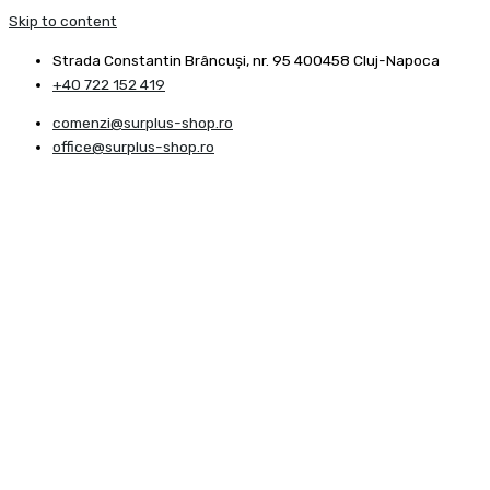
Skip to content
Strada Constantin Brâncuşi, nr. 95 400458 Cluj-Napoca
+40 722 152 419
comenzi@surplus-shop.ro
office@surplus-shop.ro