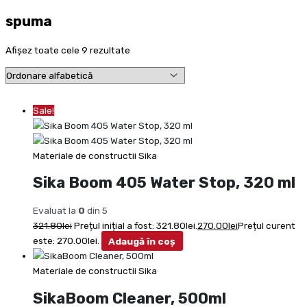
spuma
Afișez toate cele 9 rezultate
Sale!
Materiale de constructii Sika
Sika Boom 405 Water Stop, 320 ml
Evaluat la
0
din 5
321.80
lei
Prețul inițial a fost: 321.80lei.
270.00
lei
Prețul curent
este: 270.00lei.
Adaugă în coș
Materiale de constructii Sika
SikaBoom Cleaner, 500ml