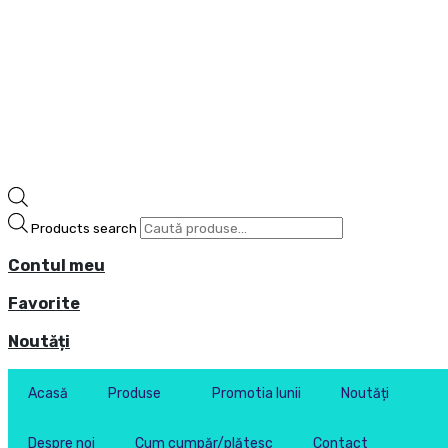
Products search
Contul meu
Favorite
Noutăți
Acasă
Produse
Promotia lunii
Noutăți
Despre noi
Cum cumpăr/plătesc
Contact