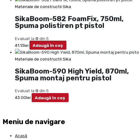
Materiale de constructii Sika
SikaBoom-582 FoamFix, 750ml,
Spuma polistiren pt pistol
Evaluat la
0
din 5
41.13
lei
Adaugă în coș
Materiale de constructii Sika
SikaBoom-590 High Yield, 870ml,
Spuma montaj pentru pistol
Evaluat la
0
din 5
43.00
lei
Adaugă în coș
Meniu de navigare
Acasă