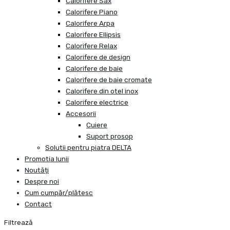
Calorifere Sax
Calorifere Piano
Calorifere Arpa
Calorifere Ellipsis
Calorifere Relax
Calorifere de design
Calorifere de baie
Calorifere de baie cromate
Calorifere din otel inox
Calorifere electrice
Accesorii
Cuiere
Suport prosop
Solutii pentru piatra DELTA
Promotia lunii
Noutăți
Despre noi
Cum cumpăr/plătesc
Contact
Filtrează