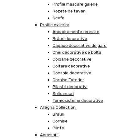
Profile mascare galerie
Rozete de tavan
Scafe
Profile exterior
Ancadramente ferestre
Brâuri decorative
Capace decorative de gard
Chei decorative de bolta
Coloane decorative
Coltare decorative
Console decorative
Cornise Exterior
Pilastri decorativi
Solbancuri
Termosisteme decorative
Allegria Collection
Brauri
Cornise
Plinte
Accesorii