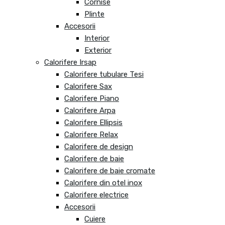
Cornise
Plinte
Accesorii
Interior
Exterior
Calorifere Irsap
Calorifere tubulare Tesi
Calorifere Sax
Calorifere Piano
Calorifere Arpa
Calorifere Ellipsis
Calorifere Relax
Calorifere de design
Calorifere de baie
Calorifere de baie cromate
Calorifere din otel inox
Calorifere electrice
Accesorii
Cuiere