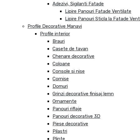
Adezivi, Sigilanti Fatade
Lipire Panouri Fatade Ventilate
Lipire Panouri Sticla la Fatade Vent
Profile Decorative Manavi
Profile interior
Brauri
Casete de tavan
Chenare decorative
Coloane
Console si nise
Cornise
Domuri
Grinzi decorative finisaj lemn
Ornamente
Panouri riflaje
Panouri decorative 3D
Piese decorative
Pilastri
Plinte