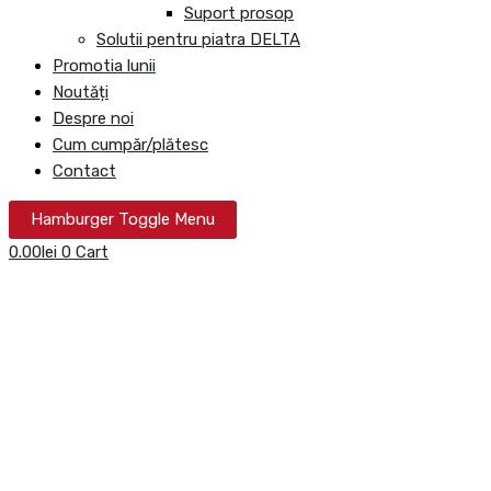
Suport prosop
Solutii pentru piatra DELTA
Promotia lunii
Noutăți
Despre noi
Cum cumpăr/plătesc
Contact
Hamburger Toggle Menu
0.00
lei
0
Cart