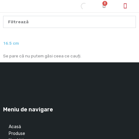
Skip
0
Cart
to
content
Cum cumpăr/pl
Filtrează
16.5 cm
Se pare că nu putem găsi ceea ce cauți.
Meniu de navigare
Acasă
Produse